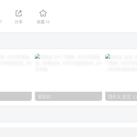
7
分享
收藏
10
爱丽丝
隐形女 恶念《