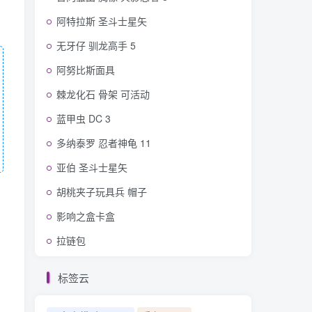
阿特拉斯 圣斗士星矢
无牙仔 驯龙高手 5
阿努比斯面具
棘龙化石 骨架 可活动
蓝甲虫 DC 3
多纳泰罗 忍者神龟 11
亚伯 圣斗士星矢
胡桃夹子玩具兵 帽子
影响之盒卡盒
拉链包
标签云