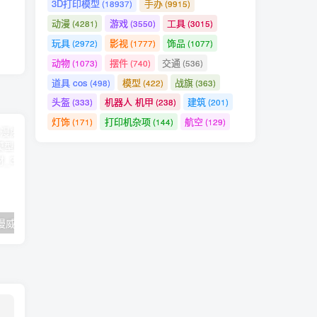
3D打印模型
手办
(18937)
(9915)
动漫
游戏
工具
(4281)
(3550)
(3015)
玩具
影视
饰品
(2972)
(1777)
(1077)
动物
摆件
交通
(1073)
(740)
(536)
道具 cos
模型
战旗
(498)
(422)
(363)
头盔
机器人 机甲
建筑
(333)
(238)
(201)
灯饰
打印机杂项
航空
(171)
(144)
(129)
漫威争锋》2
JOJO的奇妙冒险柱之娘
丹妮莉丝·坦