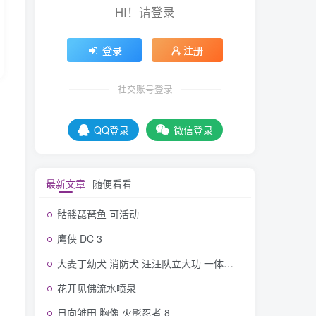
HI！请登录
登录
注册
社交账号登录
QQ登录
微信登录
最新文章
随便看看
骷髅琵琶鱼 可活动
鹰侠 DC 3
大麦丁幼犬 消防犬 汪汪队立大功 一体打印可活动
花开见佛流水喷泉
日向雏田 胸像 火影忍者 8