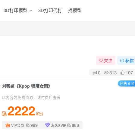
3D打印模型
3D打印代打
找模型
关注
私信
0
813
107
已售 619
刘智媗《Kpop 猎魔女团》
此内容为免费资源，请付费后查看
2222
积分
999
888
VIP会员
永久SVIP