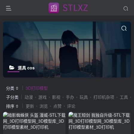
道具 cos
分类
3D打印模型
子分类
动漫
游戏
影视
手办
玩具
打印机杂项
工具
排序
更新
浏览
点赞
评论