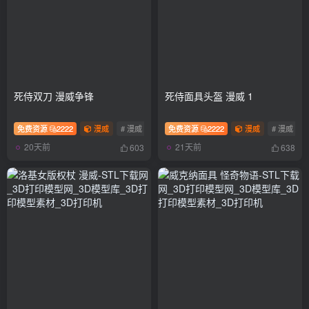
死侍双刀 漫威争锋
死侍面具头盔 漫威 1
免费资源
2222
漫威
# 漫威
# 死侍
免费资源
# 争锋
2222
漫威
# 漫威
20天前
21天前
603
638