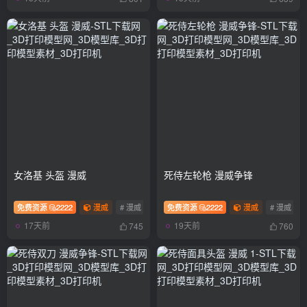
女洛基 头盔 漫威
死侍左轮枪 漫威争锋
免费资源
2222
漫威
# 漫威
# 头盔
免费资源
# 洛基
2222
漫威
# 漫威
17天前
19天前
745
760