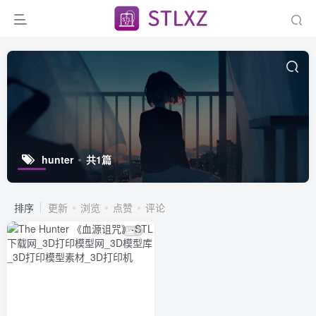
hunter
共1篇
排序
更新
浏览
点赞
评论
2