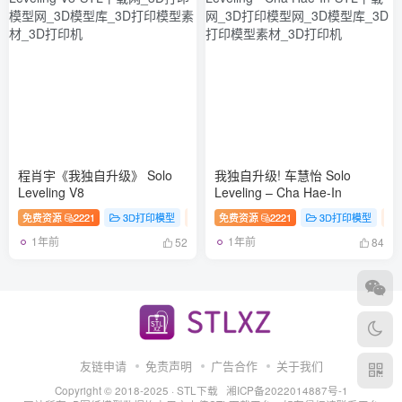
程肖宇《我独自升级》 Solo
我独自升级! 车慧怡 Solo
Leveling V8
Leveling – Cha Hae-In
免费资源
2221
3D打印模型
动漫
免费资源
手办
2221
3D打印模型
1年前
1年前
52
84
友链申请
免责声明
广告合作
关于我们
Copyright © 2018-2025 ·
STL下载
湘ICP备2022014887号-1