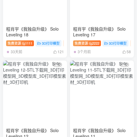
程肖宇《我独自升级》 Solo
程肖宇《我独自升级》 Solo
Leveling 18
Leveling 17
免费资源
1111
3D打印模型
动漫
免费资源
手办
2222
3D打印模型
33天前
3个月前
121
58
5
5
程肖宇《我独自升级》 Solo
程肖宇《我独自升级》 Solo
Leveling 12
Leveling 11