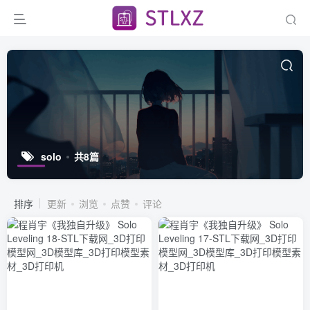
solo
共8篇
排序
更新
浏览
点赞
评论