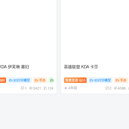
英雄联盟 KDA 伊芙琳 寡妇
英雄联盟 KDA 卡莎
盟
500
3D打印模型
手办
游戏
免费资源
英雄联盟
10
3D打印模型
手办
4年前
1
3421
124
2
4086