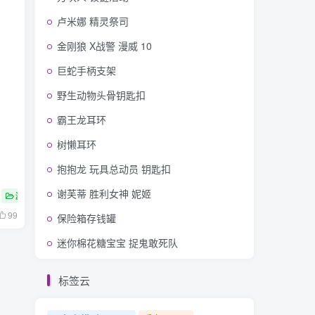
卢米娜 精灵祭司
金刚狼 X战警 漫威 10
巨蛇手柄支架
野生动物头骨钥匙扣
霸王龙耳环
树懒耳环
抱抱龙 玩具总动员 钥匙扣
谢芙蒂 胜利女神 妮姬
游戏
英雄联盟
99
保险箱存钱罐
迷你棉花糖宝宝 捉鬼敢死队
标签云