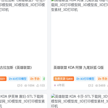
3
桶·古拉加斯《英雄联盟》
英雄联盟 KDA 阿狸 九尾妖狐 Q版
2221
3D打印模型
手办
游戏
免费资源
800
3D打印模型
手办
4年前
0
1694
103
2
3469