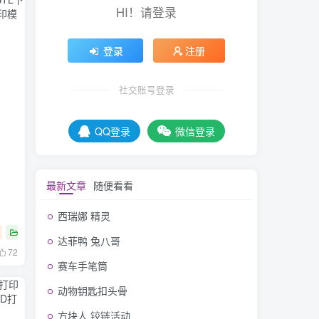
HI！请登录
登录
注册
社交账号登录
QQ登录
微信登录
最新文章
随便看看
西瑞娜 精灵
游戏
英雄联盟
达菲鸭 兔八哥
72
赛车手笔筒
动物钥匙扣头骨
方块人 铰链活动