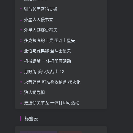
猫与线团音箱支架
外星人入侵书立
外星人游客史蒂夫
多克拉底的士兵 圣斗士星矢
亚伯与雅典娜 圣斗士星矢
机械螃蟹 一体打印可活动
月野兔 美少女战士 12
火箭药盒 可堆叠收纳盒 模块化
狼人钥匙扣
史迪仔关节龙 一体打印可活动
标签云