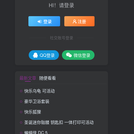
HI！请登录
登录
注册
社交账号登录
QQ登录
微信登录
最新文章
随便看看
快乐乌龟 可活动
豪华卫浴套装
快乐狐狸
圣诞迷你骷髅 钥匙扣 一体打印可活动
蝙蝠侠 DC 5