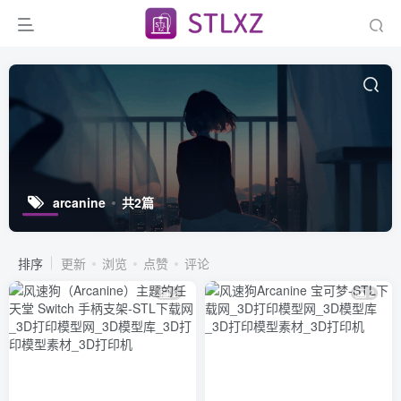
arcanine
共2篇
排序
更新
浏览
点赞
评论
2
2