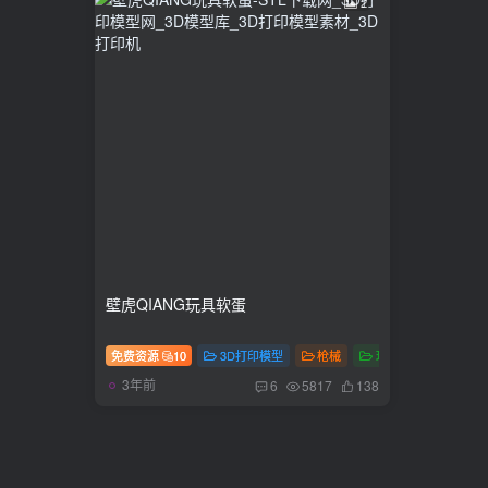
2
壁虎QIANG玩具软蛋
免费资源
10
3D打印模型
枪械
玩具
3年前
6
5817
138