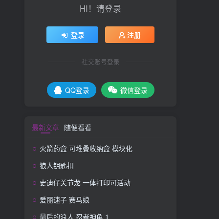
HI！请登录
登录
注册
社交账号登录
QQ登录
微信登录
最新文章
随便看看
火箭药盒 可堆叠收纳盒 模块化
狼人钥匙扣
史迪仔关节龙 一体打印可活动
爱丽速子 赛马娘
最后的浪人 忍者神龟 1