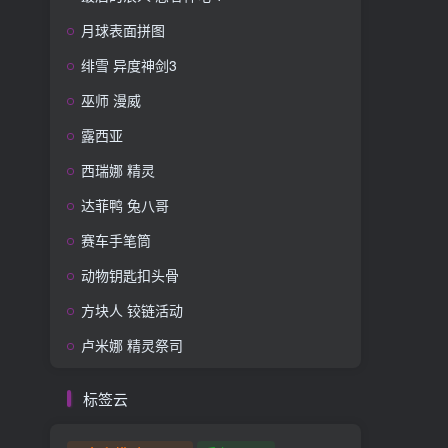
月球表面拼图
绯雪 异度神剑3
巫师 漫威
露西亚
西瑞娜 精灵
达菲鸭 兔八哥
赛车手笔筒
动物钥匙扣头骨
方块人 铰链活动
卢米娜 精灵祭司
标签云