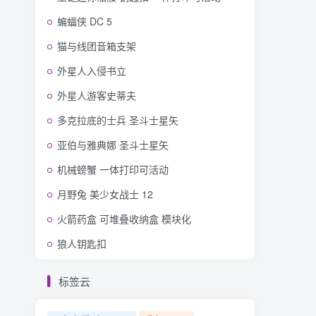
蝙蝠侠 DC 5
猫与线团音箱支架
外星人入侵书立
外星人游客史蒂夫
多克拉底的士兵 圣斗士星矢
亚伯与雅典娜 圣斗士星矢
机械螃蟹 一体打印可活动
月野兔 美少女战士 12
火箭药盒 可堆叠收纳盒 模块化
狼人钥匙扣
标签云