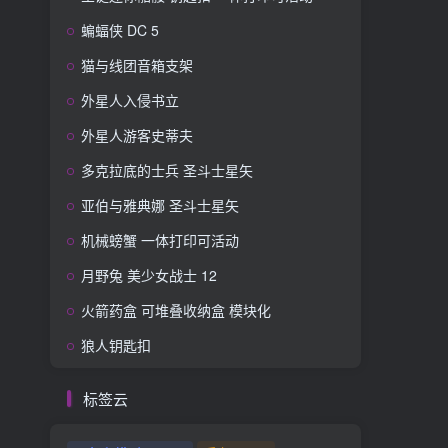
蝙蝠侠 DC 5
猫与线团音箱支架
外星人入侵书立
外星人游客史蒂夫
多克拉底的士兵 圣斗士星矢
亚伯与雅典娜 圣斗士星矢
机械螃蟹 一体打印可活动
月野兔 美少女战士 12
火箭药盒 可堆叠收纳盒 模块化
狼人钥匙扣
标签云