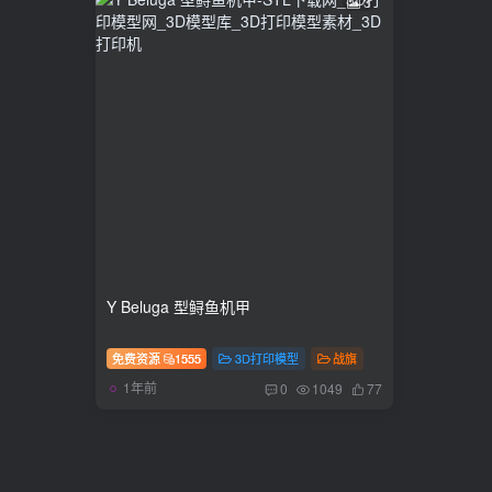
3
Y Beluga 型鲟鱼机甲
免费资源
1555
3D打印模型
战旗
1年前
0
1049
77