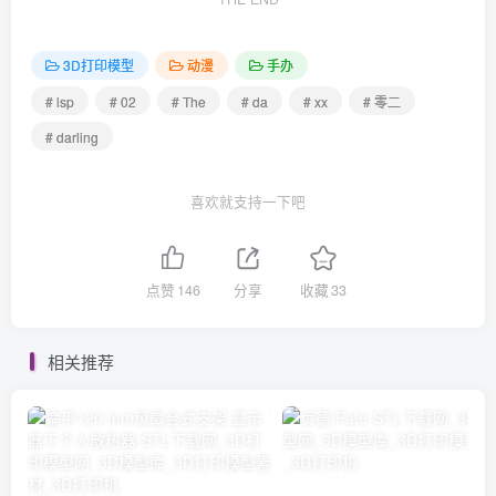
3D打印模型
动漫
手办
# lsp
# 02
# The
# da
# xx
# 零二
# darling
喜欢就支持一下吧
点赞
146
分享
收藏
33
相关推荐