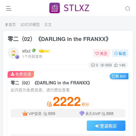
首页
3D打印模型
正文
零二（02）《DARLING in the FRANXX》
stlxz
关注
私信
1个月前发布
0
959
146
免费资源
已售 890
零二（02）《DARLING in the FRANXX》
此内容为免费资源，请付费后查看
2222
积分
999
888
VIP会员
永久SVIP
登录购买