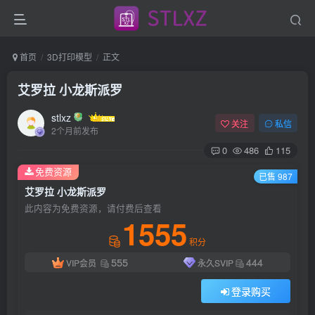
首页
3D打印模型
正文
艾罗拉 小龙斯派罗
stlxz
关注
私信
2个月前发布
0
486
115
免费资源
已售 987
艾罗拉 小龙斯派罗
此内容为免费资源，请付费后查看
1555
积分
555
444
VIP会员
永久SVIP
登录购买