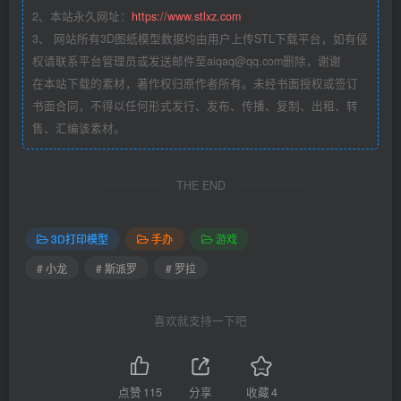
2、本站永久网址：
https://www.stlxz.com
3、 网站所有3D图纸模型数据均由用户上传STL下载平台，如有侵
权请联系平台管理员或发送邮件至aiqaq@qq.com删除，谢谢
在本站下载的素材，著作权归原作者所有。未经书面授权或签订
书面合同，不得以任何形式发行、发布、传播、复制、出租、转
售、汇编该素材。
THE END
3D打印模型
手办
游戏
# 小龙
# 斯派罗
# 罗拉
喜欢就支持一下吧
点赞
115
分享
收藏
4