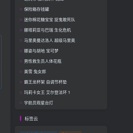
保险箱存钱罐
迷你棉花糖宝宝 捉鬼敢死队
娜塔莉亚与巴瑞 生化危机
马里奥曼达洛人 超级马里奥
娜姿与胡地 宝可梦
男性救生员人体花瓶
美雪 兔女郎
霸王龙杯架 自调节杯垫
玛莉卡女王 艾尔登法环 1
宇航员观星台灯
标签云