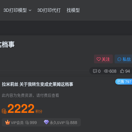
3D打印模型
3D打印代打
找模型
这档事
关注
私信
0
608
94
已售 797
拉米莉丝 关于我转生变成史莱姆这档事
此内容为免费资源，请付费后查看
2222
积分
999
888
VIP会员
永久SVIP