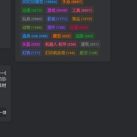
3D打印模型
手办
(18894)
(9897)
动漫
游戏
工具
(4272)
(3549)
(3007)
玩具
影视
饰品
(2960)
(1771)
(1072)
动物
摆件
交通
(1066)
(738)
(536)
道具 cos
模型
战旗
(498)
(422)
(363)
头盔
机器人 机甲
建筑
(333)
(238)
(201)
灯饰
打印机杂项
航空
(171)
(144)
(128)
一体打印可活动
药丸胶囊（防水容器）
墨菲斯顿 战锤