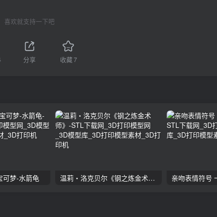
喜欢就支持一下吧
4
分享
收藏
7
宝可梦-水箭龟
温莉・洛克贝尔《钢之炼金术师》
亲吻表情符号 