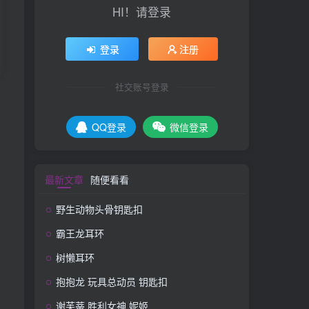
HI！请登录
登录
注册
社交账号登录
QQ登录
微信登录
最新文章
随便看看
野生动物头骨钥匙扣
霸王龙耳环
树懒耳环
抱抱龙 玩具总动员 钥匙扣
谢芙蒂 胜利女神 妮姬