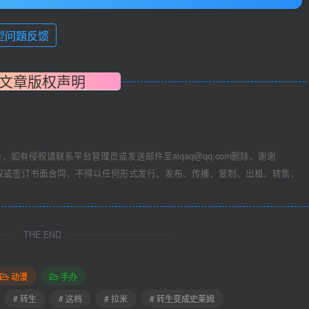
型问题反馈
文章版权声明
，如有侵权请联系平台管理员或发送邮件至aiqaq@qq.com删除，谢谢
权或签订书面合同，不得以任何形式发行、发布、传播、复制、出租、转售、
THE END
动漫
手办
# 转生
# 这档
# 拉米
# 转生变成史莱姆