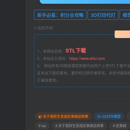
新手必看：积分全攻略
3D打印代打
模
©
版权声明
STL下载
1、本网站名称：
2、本站永久网址：
https://www.stlxz.com
3、 网站所有3D图纸模型数据均由用户上传STL下载平台
在本站下载的素材，著作权归原作者所有。未经书面授
汇编该素材。
关于我转生变成史莱姆这档事
3D打印模型
# lsp
# 关于我转生变成史莱姆这档事
# 史莱姆