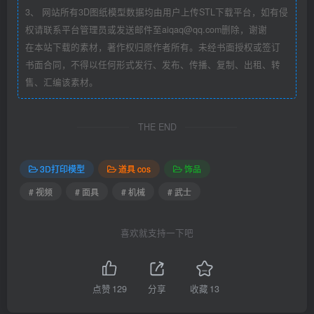
3、 网站所有3D图纸模型数据均由用户上传STL下载平台，如有侵
权请联系平台管理员或发送邮件至aiqaq@qq.com删除，谢谢
在本站下载的素材，著作权归原作者所有。未经书面授权或签订
书面合同，不得以任何形式发行、发布、传播、复制、出租、转
售、汇编该素材。
THE END
3D打印模型
道具 cos
饰品
# 视频
# 面具
# 机械
# 武士
喜欢就支持一下吧
点赞
129
分享
收藏
13