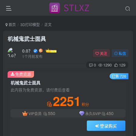
首页
3D打印模型
正文
机械鬼武士面具
0.0？
关注
私信
1个月前发布
0
1290
129
免费资源
已售 726
机械鬼武士面具
此内容为免费资源，请付费后查看
2251
积分
550
450
VIP会员
永久SVIP
登录购买