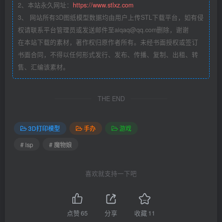
2、本站永久网址：
https://www.stlxz.com
3、 网站所有3D图纸模型数据均由用户上传STL下载平台，如有侵
权请联系平台管理员或发送邮件至aiqaq@qq.com删除，谢谢
在本站下载的素材，著作权归原作者所有。未经书面授权或签订
书面合同，不得以任何形式发行、发布、传播、复制、出租、转
售、汇编该素材。
THE END
3D打印模型
手办
游戏
# lsp
# 魔物娘
喜欢就支持一下吧
点赞
65
分享
收藏
11