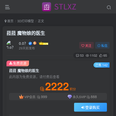
首页
3D打印模型
正文
菈菈 魔物娘的医生
0.0？
关注
私信
29天前发布
53
1102
65
免费资源
已售 142
菈菈 魔物娘的医生
此内容为免费资源，请付费后查看
2222
积分
999
888
VIP会员
永久SVIP
登录购买