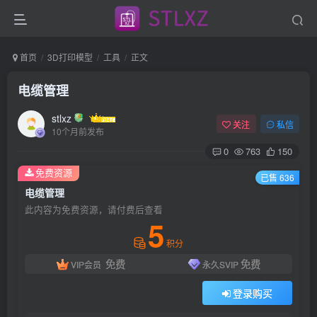
首页
3D打印模型
工具
正文
电缆管理
stlxz
关注
私信
10个月前发布
0
763
150
免费资源
已售 636
电缆管理
此内容为免费资源，请付费后查看
5
积分
免费
免费
VIP会员
永久SVIP
登录购买