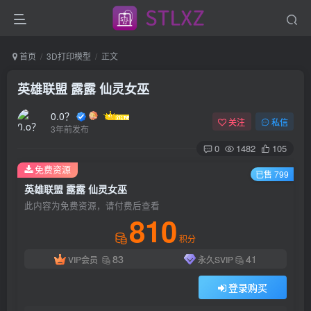
首页
3D打印模型
正文
英雄联盟 露露 仙灵女巫
0.0？
关注
私信
3年前发布
0
1482
105
免费资源
已售 799
英雄联盟 露露 仙灵女巫
此内容为免费资源，请付费后查看
810
积分
83
41
VIP会员
永久SVIP
登录购买