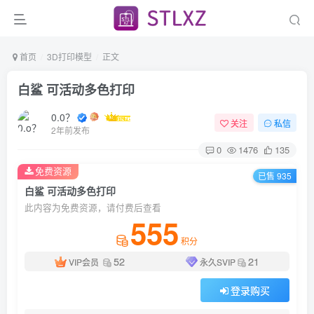
首页
3D打印模型
正文
白鲨 可活动多色打印
0.0？
关注
私信
2年前发布
0
1476
135
免费资源
已售 935
白鲨 可活动多色打印
此内容为免费资源，请付费后查看
555
积分
52
21
VIP会员
永久SVIP
登录购买