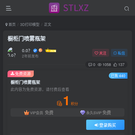
首页
3D打印模型
正文
橱柜门喷雾瓶架
0.0？
关注
私信
2年前发布
0
1058
137
免费资源
已售 440
橱柜门喷雾瓶架
此内容为免费资源，请付费后查看
1
积分
免费
免费
VIP会员
永久SVIP
登录购买