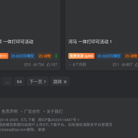
架 一体打印可活动
河马 一体打印可活动 1
1111
3D打印模型
动物
恐龙
免费资源
多色
555
3D打印模型
动物
6个月前
0
734
107
1
807
…
64
下一页
跳转
免责声明
广告合作
关于我们
 2018-2025 ·
STL下载
湘ICP备2022014887号-1
D图纸模型数据均由用户上传STL下载平台，如有侵权请联系平台管理员
iqaq@qq.com删除，谢谢