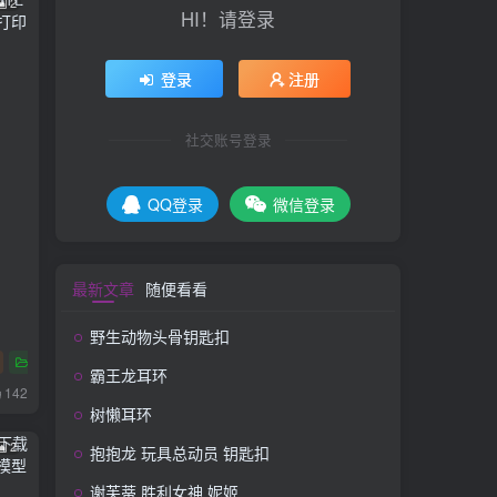
2
HI！请登录
登录
注册
社交账号登录
QQ登录
微信登录
最新文章
随便看看
野生动物头骨钥匙扣
玩具
多色
霸王龙耳环
142
树懒耳环
2
抱抱龙 玩具总动员 钥匙扣
谢芙蒂 胜利女神 妮姬