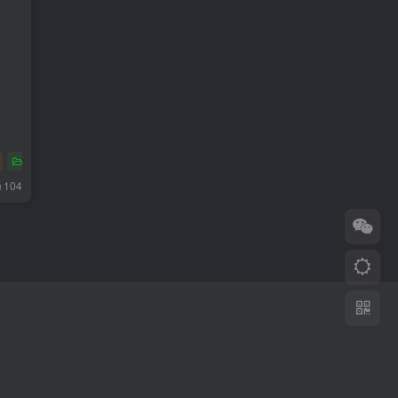
玩具
多色
104