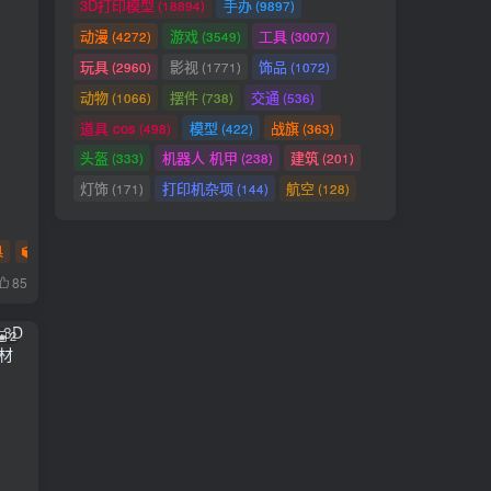
3D打印模型
手办
(18894)
(9897)
动漫
游戏
工具
(4272)
(3549)
(3007)
玩具
影视
饰品
(2960)
(1771)
(1072)
动物
摆件
交通
(1066)
(738)
(536)
道具 cos
模型
战旗
(498)
(422)
(363)
头盔
机器人 机甲
建筑
(333)
(238)
(201)
灯饰
打印机杂项
航空
(171)
(144)
(128)
具
多色
85
2