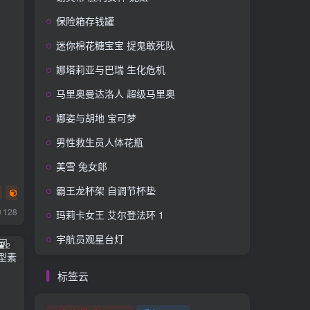
保险箱存钱罐
迷你棉花糖宝宝 捉鬼敢死队
娜塔莉亚与巴瑞 生化危机
马里奥曼达洛人 超级马里奥
娜姿与胡地 宝可梦
男性救生员人体花瓶
美雪 兔女郎
霸王龙杯架 自调节杯垫
多色
128
玛莉卡女王 艾尔登法环 1
宇航员观星台灯
2
标签云