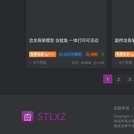
沧龙骨架模型 含鱿鱼 一体打印可活动
副栉龙骨
免费资源
1111
3D打印模型
动物
玩具
免费资源
多色
6个月前
6个月前
0
884
143
1
2
3
友链申请
Copyright ©
网站所有3
或发送邮件至a