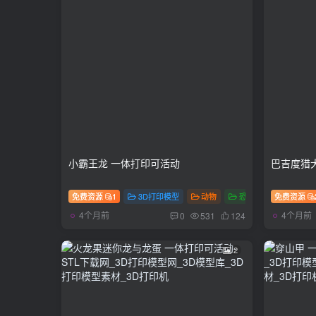
小霸王龙 一体打印可活动
巴吉度猎
免费资源
1
3D打印模型
动物
恐龙
免费资源
多色
4个月前
4个月前
0
531
124
2