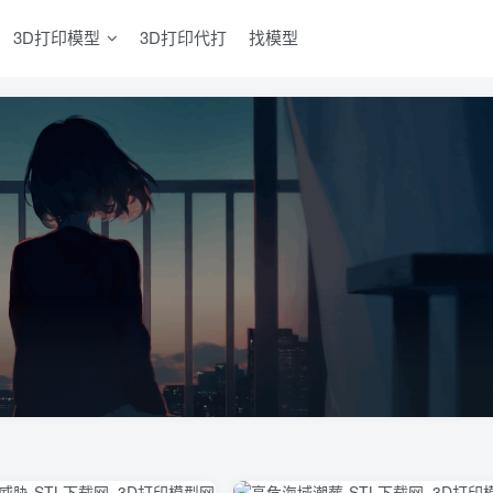
3D打印模型
3D打印代打
找模型