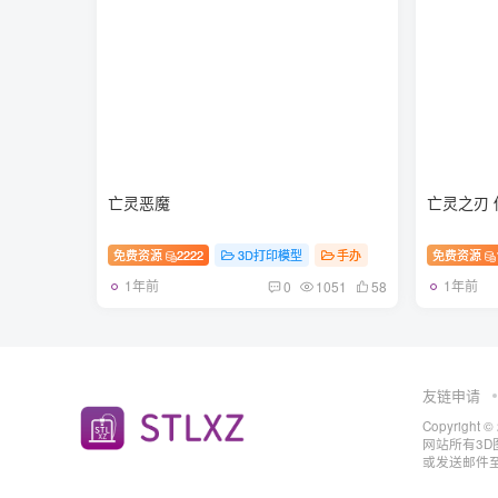
亡灵恶魔
免费资源
2222
3D打印模型
手办
免费资源
1年前
1年前
0
1051
58
友链申请
Copyright ©
网站所有3
或发送邮件至a