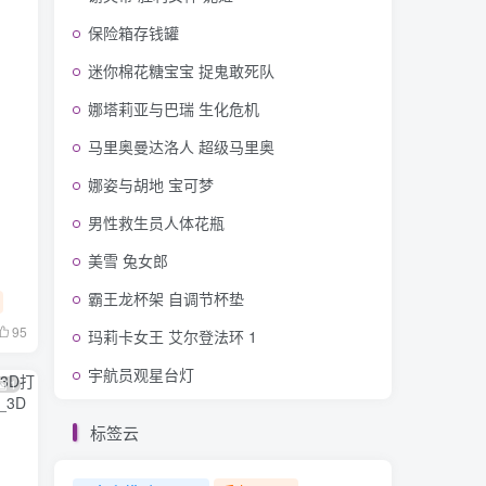
保险箱存钱罐
迷你棉花糖宝宝 捉鬼敢死队
娜塔莉亚与巴瑞 生化危机
马里奥曼达洛人 超级马里奥
娜姿与胡地 宝可梦
男性救生员人体花瓶
美雪 兔女郎
霸王龙杯架 自调节杯垫
95
玛莉卡女王 艾尔登法环 1
宇航员观星台灯
1
标签云