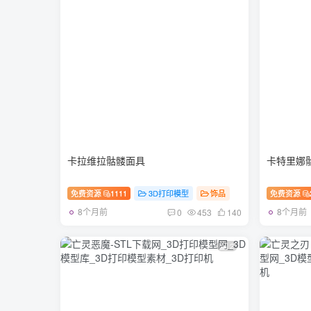
卡拉维拉骷髅面具
卡特里娜
免费资源
1111
3D打印模型
饰品
免费资源
8个月前
8个月前
0
453
140
2