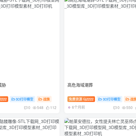
威胁
高危海域潮葬
2222
3D打印模型
战旗
免费资源
2222
3D打印模型
战
6个月前
0
548
112
0
550