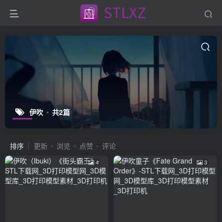
伊吹
共2篇
排序
更新
浏览
点赞
评论
4
3