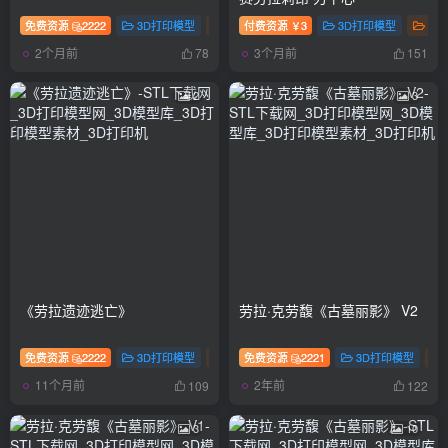
免费资源
2222
3D打印模型
手办
付费资源
游戏
3
3D打印模型
动
￥
2个月前
3个月前
78
151
2
3
《劳拉遗迹逃亡》
劳拉·克劳馥《古墓丽影》 V2
免费资源
2222
3D打印模型
手办
免费资源
游戏
2221
3D打印模型
11个月前
2年前
109
122
3
10