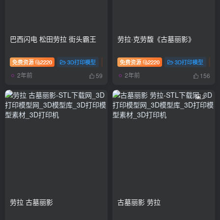
巴西闪电 松田劳拉 街头霸王
劳拉·克劳馥《古墓丽影》
免费资源
2220
3D打印模型
手办
免费资源
游戏
2220
3D打印模型
2年前
2年前
59
156
2
劳拉 古墓丽影
古墓丽影 劳拉