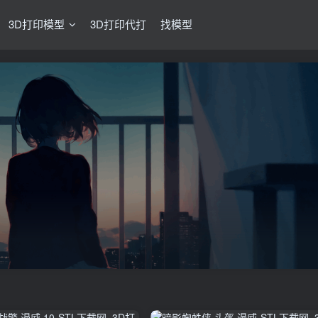
3D打印模型
3D打印代打
找模型