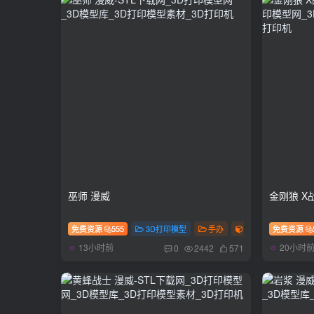
巫师 漫威
金刚狼 X战
免费资源
555
3D打印模型
手办
漫威
免费资源
13小时前
20小时
0
2442
571