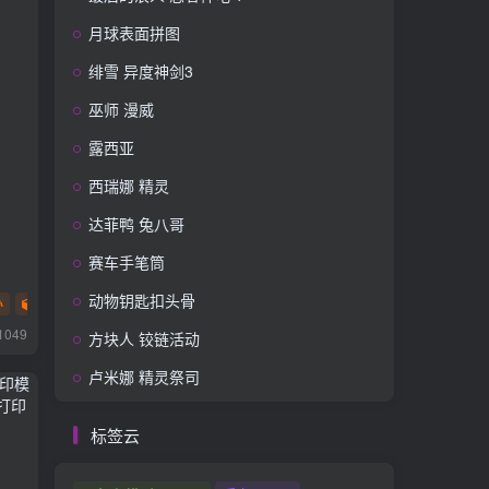
月球表面拼图
绯雪 异度神剑3
巫师 漫威
露西亚
西瑞娜 精灵
达菲鸭 兔八哥
赛车手笔筒
动物钥匙扣头骨
办
漫威
1049
方块人 铰链活动
卢米娜 精灵祭司
标签云