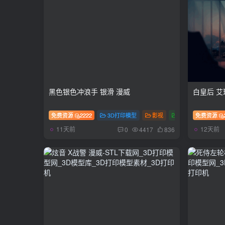
黑色银色冲浪手 银滑 漫威
白皇后 艾
免费资源
2222
3D打印模型
影视
手办
免费资源
漫威
11天前
12天前
0
4417
836