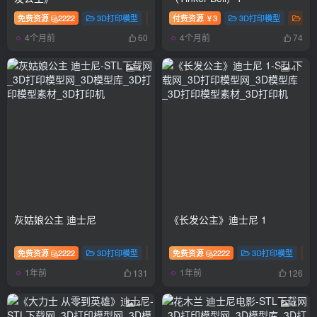
免费资源
2222
3D打印模型
影视
付费资源
手办
3
3D打印模型
影
￥
4个月前
4个月前
60
74
4
4
灰姑娘公主 迪士尼
《长发公主》迪士尼 1
免费资源
2222
3D打印模型
手办
免费资源
2222
3D打印模型
1年前
1年前
131
126
4
3