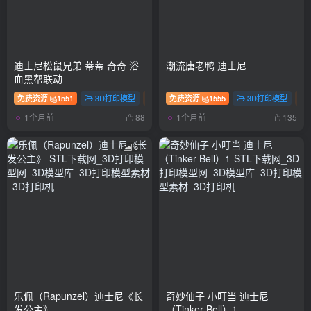
迪士尼松鼠兄弟 蒂蒂 奇奇 浴
潮流唐老鸭 迪士尼
血黑帮联动
免费资源
1551
3D打印模型
动漫
免费资源
手办
1555
3D打印模型
1个月前
1个月前
88
135
5
乐佩（Rapunzel）迪士尼《长
奇妙仙子 小叮当 迪士尼
发公主》
（Tinker Bell）1